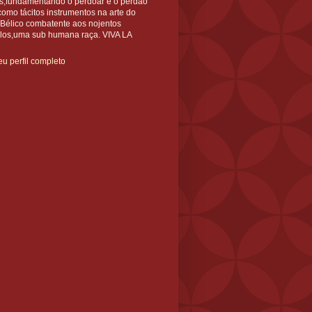
s,fundamentando o perdoar e o perdão
como tácitos instrumentos na arte do
 Bélico combatente aos nojentos
ilos,uma sub humana raça. VIVA LA
u perfil completo