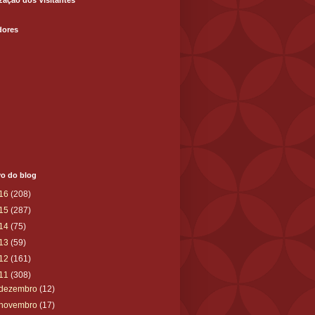
zação dos Visitantes
dores
vo do blog
16
(208)
15
(287)
14
(75)
13
(59)
12
(161)
11
(308)
dezembro
(12)
novembro
(17)