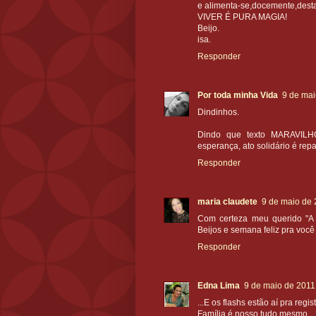
e alimenta-se,docemente,desta
VIVER É PURA MAGIA!
Beijo.
isa.
Responder
Por toda minha Vida
9 de mai
Dindinhos.
Dindo que texto MARAVILHO
esperança, ato solidário é repa
Responder
maria claudete
9 de maio de 
Com certeza meu querido "A V
Beijos e semana feliz pra você 
Responder
Edna Lima
9 de maio de 2011
...E os flashs estão aí pra regi
Família é nosso tudo mesmo.