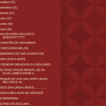
outubro
(31)
setembro
(31)
agosto
(21)
julho
(47)
junho
(46)
maio
(34)
BALADA PARA UM LOUCO,
QUEM,IO??????
O MANTRA DE VIDA MINHA
CORES PARA MELISS
MEMÓRIAS DE UMA JUVENTUDE
UMA LÚDICA NOITE
A SEMEAR GIRASSOIS E A VIDA VIVER
DE ÍTHACA POUR RENATA, DE ITA
FILHA, AMBAS ENFIM S...
obrigado por viver meu sentir e perda,
MEU DEUS, M...
VOCE ERA LINDA LINDA E..................
ADEUS MEU ANJO DE VERDADE
IN MEMORIAN
SETIMO DIA SOU UMA ...