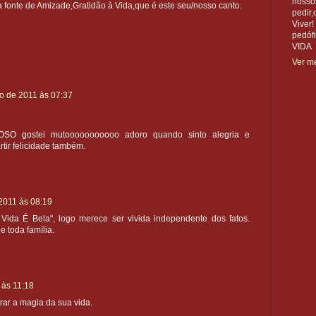
nosso
 fonte de Amizade,Gratidão à Vida,que é este seu/nosso canto.
pedir,
Viver!
pedóf
VIDA
Ver me
o de 2011 às 07:37
SO gostei mutooooooooooo adoro quando sinto alegria e
rtir felicidade também.
2011 às 08:19
ida É Bela", logo merece ser vivida independente dos fatos.
e toda família.
 às 11:18
strar a magia da sua vida.