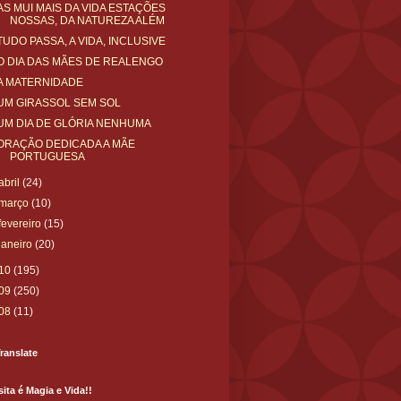
AS MUI MAIS DA VIDA ESTAÇÕES
NOSSAS, DA NATUREZA ALÉM
TUDO PASSA, A VIDA, INCLUSIVE
O DIA DAS MÃES DE REALENGO
A MATERNIDADE
UM GIRASSOL SEM SOL
UM DIA DE GLÓRIA NENHUMA
ORAÇÃO DEDICADA A MÃE
PORTUGUESA
abril
(24)
março
(10)
fevereiro
(15)
janeiro
(20)
10
(195)
09
(250)
08
(11)
ranslate
sita é Magia e Vida!!