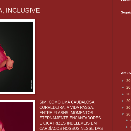
Locali
A, INCLUSIVE
Segui
Arqui
►
20
►
20
►
20
►
20
SIM, COMO UMA CAUDALOSA
CORREDEIRA, A VIDA PASSA,
►
20
ENTRE FLASHS, MOMENTOS
▼
20
ETERNAMENTE ENCANTADORES
►
E CICATRIZES INDELÉVEIS EM
►
CARDÍACOS NOSSOS.NESSE DAS