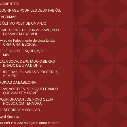
MOMENTOS
COURRAGE POUR LES DEUX FABIÔS.
LÁGRIMAS
O ÚLTIMO POST DE UM ANJO
O MEU GRITO DE DOR ABISSAL, POR
PASSAGEM TUA, AFIL...
Aviso de Falecimento de Uma Linda
CRIATURA, ESCRIB...
DELE NÃO SE ESQUEÇA, DE
MIM..........................
CALA BOCA, DEPUTADO O BERRO
BRADO DE UMA DIGNÍS...
CUIDE DAS PALAVRAS A PROFERIR,
SEMPRE
RUINAS DA BABILONIA
ORAÇÃO CELTA POR AQUELE AMOR
QUE AMA SEM NOME
POUR SHANAH , DE POVO CELTA
NOSSO,COM TERNURA
DESPEDIDA EM ORAÇÃO
Lord Krishna
bourrér e a vida solfejar e amar e amar