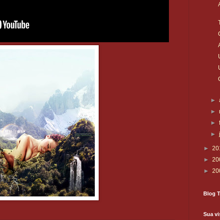
►
►
►
►
►
20
►
20
►
20
Blog T
Sua vi