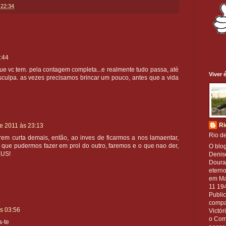
s
22:34
:44
ue vc tem. pela contagem completa...e realmente tudo passa, até
Viver 
esculpa. as vezes precisamos brincar um pouco, antes que a vida
Ri
e 2011 às 23:13
Rio de
porem curta demais, então, ao inves de ficarmos a nos lamaentar,
 que pudermos fazer em prol do outro, faremos e o que nao der,
O blog
EUS!
Denis
Doura
etern
em Ma
11 194
Publi
compa
s 03:56
Victó
o Comp
a-te