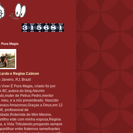
é Pura Magia
cardo e Regina Calmon
 Janeiro, RJ, Brazil
 Viver É Pura Magia, criado foi por
e BC,autora do blog Alecrim
do,mater de Petrus Pedro,mentor
o meu, e a nós presenteado. Nascido
naus Amazonas,Graças a Deus,em 12
6, profissional de
cidade,Roteirista de Mim Mesmo,
rtilho este com minha esposa,Regina
ria, a Vida Tributando,pregando sempre
artilhar entre fraternos semelhantes